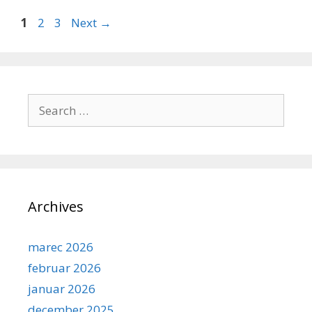
Page
Page
Page
1
2
3
Next
→
Search
for:
Archives
marec 2026
februar 2026
januar 2026
december 2025