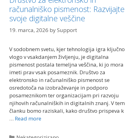
računalniško pismenost: Razvijajte
svoje digitalne veščine
19. marca, 2026
by
Support
V sodobnem svetu, kjer tehnologija igra ključno
vlogo v vsakdanjem življenju, je digitalna
pismenost postala temeljna veščina, ki jo mora
imeti prav vsak posameznik. Društvo za
elektronsko in računalniško pismenost se
osredotoča na izobraževanje in podporo
posameznikom ter organizacijam pri razvoju
njihovih računalniških in digitalnih znanj. V tem
članku bomo raziskali, kako društvo prispeva k
…
Read more
Categories
Nekategorizirano