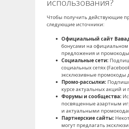
использования?
Чтобы получить действующие пр
следующие источники:
Официальный сайт Вава
бонусами на официальном 
предложения и промокоды
Социальные сети:
Подпиши
социальных сетях (Facebook
эксклюзивные промокоды д
Промо-рассылки:
Подпишит
курсе актуальных акций и
Форумы и сообщества:
Ис
посвященные азартным игр
и актуальными промокода
Партнерские сайты:
Некот
могут предлагать эксклюз