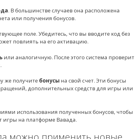
ода
. В большинстве случаев она расположена
чета или получения бонусов.
твующее поле. Убедитесь, что вы вводите код без
может повлиять на его активацию.
ь
или аналогичную. После этого система проверит
.
азу же получите
бонусы
на свой счет. Эти бонусы
вращений, дополнительных средств для игры или
овиями использования полученных бонусов, чтобы
т игры на платформе Вавада.
ада можно применить новые