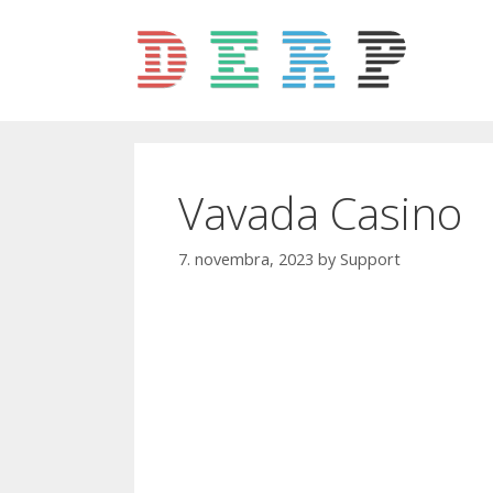
Skip
to
content
Vavada Casino
7. novembra, 2023
by
Support