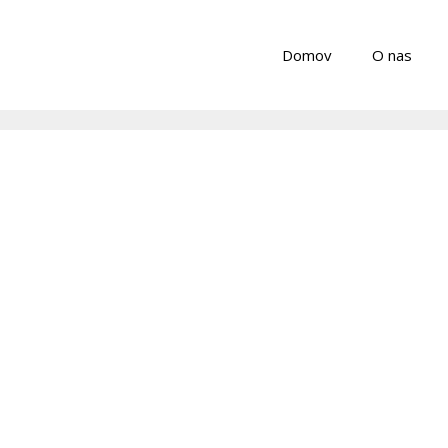
Domov
O nas